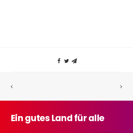
Ein
gutes
Land
für
alle