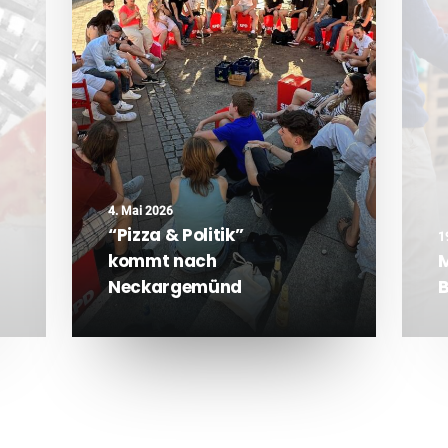
4. Mai 2026
“Pizza & Politik”
1
kommt nach
M
Neckargemünd
B