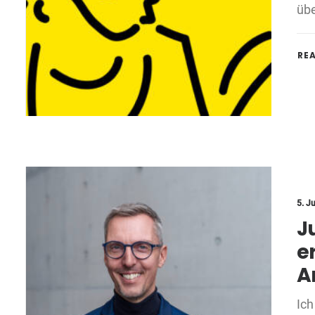
übe
RE
5. J
J
e
A
Ich