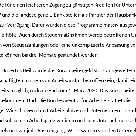
e für einen leichteren Zugang zu günstigen Krediten für Unte
 und die landeseigene L-Bank stellen als Partner der Hausbank
r Verfügung. Dafür wurden diese Programme massiv ausgewei
d erhöht. Auch durch Steuermaßnahmen werde betroffenen U
en von Steuerzahlungen oder eine unkomplizierte Anpassung v
ge können bis drei Monate gestundet werden.
 Hubertus Heil wurde das Kurzarbeitergeld stark ausgeweitet 
schäftigten müssen von Arbeitsausfall betroffen sein, damit 
ereits möglich, rückwirkend zum 1. März 2020. Das Kurzarbeit
t bekommen. Und: Die Bundesagentur für Arbeit erstattet die
äge. Wir schützen damit Arbeitsplätze und Unternehmen, in B
 soll seinen Arbeitsplatz verlieren und kein Unternehmen sol
rnehmen wir jede Anstrengung. Wir erwarten von den Untern