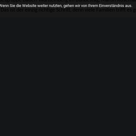
ndesgruppe Baden-Württemberg im Bundestag, Martin Roseman
enn Sie die Website weiter nutzten, gehen wir von Ihrem Einverständnis aus.
as ist der einzig richtige Schritt, denn viele Familien trifft es
Eltern müssen einspringen und trotzdem für die Kindertagesein
 den Corona-Virus Verdienstausfälle. Das Land darf die Städt
uss diesen die Kosten erstatten.
Entschlossenheit und die Mittel, das Land sicher durch die Kris
olidarität.
UCCI
SOFORTHILFE
SPD