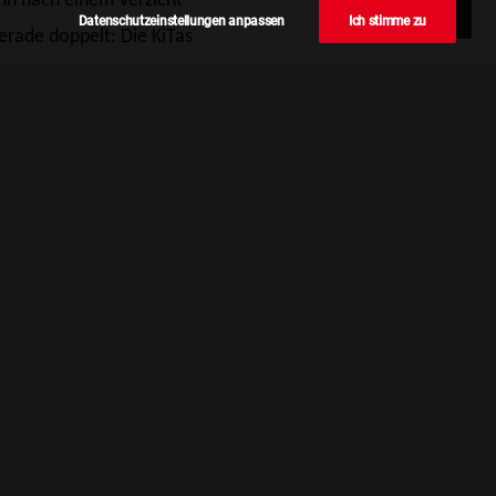
n nach einem Verzicht
Datenschutzeinstellungen anpassen
Ich stimme zu
 gerade doppelt: Die KiTas
richtungen bezahlen.
e und Gemeinden dabei
e zu bringen. Gefragt sind