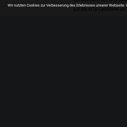
Vorsitzenden der SPD-La
Wir nutzten Cookies zur Verbesserung des Erlebnisses unserer Webseite. W
auf die KiTa-Gebühren an. D
sind geschlossen und die 
Gleichzeitig drohen durch
nicht alleine lassen und m
Wir haben den Willen, die 
jetzt ein kühler Kopf und S
CORONAVIRUS
LARS CASTELL