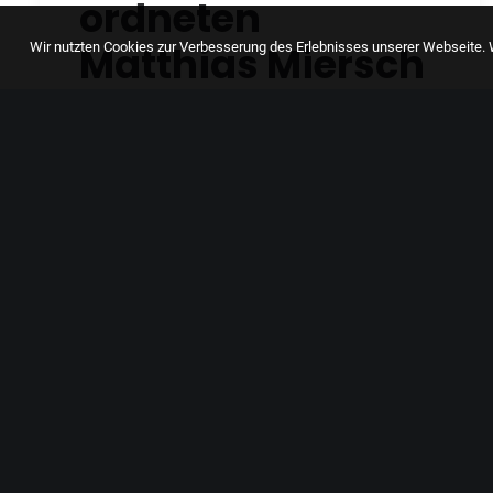
ordneten
Matthias Miersch
Wir nutzten Cookies zur Verbesserung des Erlebnisses unserer Webseite. W
in Eberbach
Gemeinsam mit dem stellvertretenden
SPD-Fraktionsvorsitzenden für die
Bereiche…
by Malin Hussy