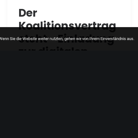
Der
Koalitionsvertrag
steht - Einladung
enn Sie die Website weiter nutzten, gehen wir von Ihrem Einverständnis aus.
zur digitalen
Diskussionsveran
staltung
„Der Koalitionsvertrag steht!“ Mit diesen
Worten hat Olaf Scholz am Mittwoch…
by Malin Hussy