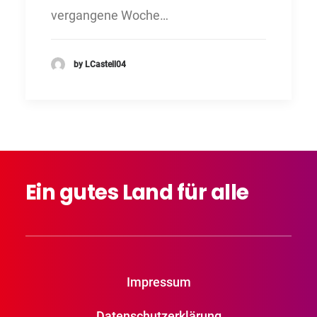
vergangene Woche…
by LCastell04
Ein
gutes
Land
für
alle
Impressum
Datenschutzerklärung