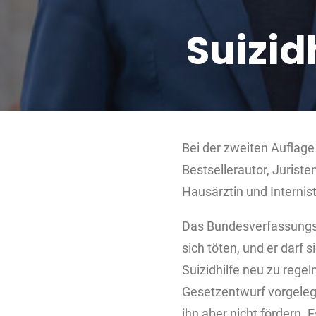
Suizid
Bei der zweiten Auflage
Bestsellerautor, Jurist
Hausärztin und Internist
Das Bundesverfassungsge
sich töten, und er darf 
Suizidhilfe neu zu rege
Gesetzentwurf vorgelegt.
ihn aber nicht fördern. 