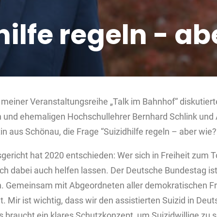
hilfe regeln - ab
 meiner Veranstaltungsreihe „Talk im Bahnhof“ diskutiert
en und ehemaligen Hochschullehrer Bernhard Schlink und 
in aus Schönau, die Frage “Suizidhilfe regeln – aber wie?
richt hat 2020 entschieden: Wer sich in Freiheit zum To
sich dabei auch helfen lassen. Der Deutsche Bundestag ist n
ln. Gemeinsam mit Abgeordneten aller demokratischen Fr
 Mir ist wichtig, dass wir den assistierten Suizid in Deu
Es braucht ein klares Schutzkonzept, um Suizidwillige zu