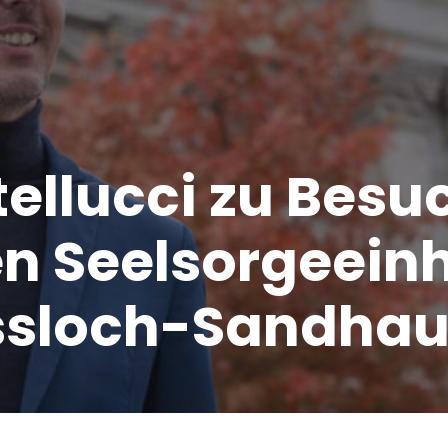
ellucci zu Besu
n Seelsorgeein
sloch-Sandha