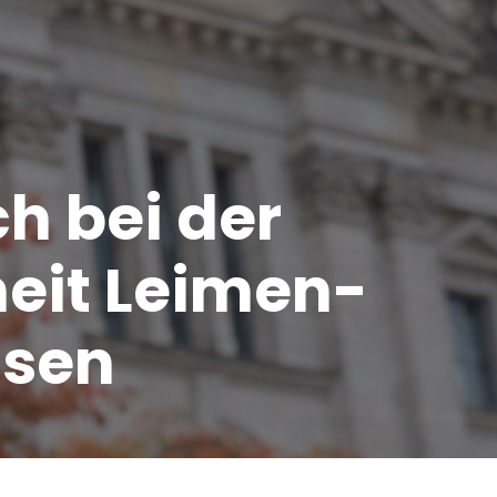
ch bei der
heit Leimen-
usen