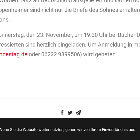
 wurden 1942 an Deutschland ausgeliefert und kamen dor
Oppenheimer sind nicht nur die Briefe des Sohnes erhalte
Hans.
nnerstag, den 23. November, um 19.30 Uhr bei Bücher Dö
teressierten sind herzlich eingeladen. Um Anmeldung in 
undestag.de
oder 06222 9399506) wird gebeten.
enn Sie die Website weiter nutzten, gehen wir von Ihrem Einverständnis aus.