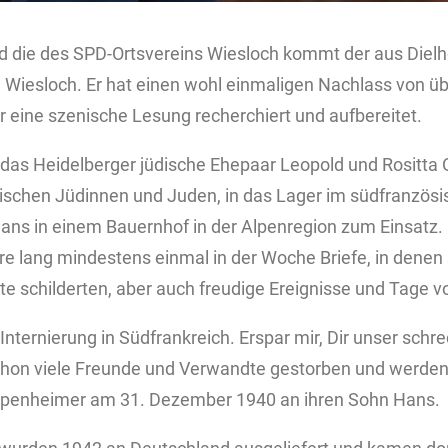
d die des SPD-Ortsvereins Wiesloch kommt der aus Die
Wiesloch. Er hat einen wohl einmaligen Nachlass von üb
 eine szenische Lesung recherchiert und aufbereitet.
das Heidelberger jüdische Ehepaar Leopold und Rositta
ischen Jüdinnen und Juden, in das Lager im südfranzösis
ans in einem Bauernhof in der Alpenregion zum Einsatz. 
e lang mindestens einmal in der Woche Briefe, in denen si
e schilderten, aber auch freudige Ereignisse und Tage vo
r Internierung in Südfrankreich. Erspar mir, Dir unser schr
schon viele Freunde und Verwandte gestorben und werden
Oppenheimer am 31. Dezember 1940 an ihren Sohn Hans.