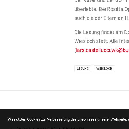
Der Vater und der Sohn
überlebte. Bei Rositta 
auch die der Eltern an 
Die Lesung findet am Do
Wiesloch statt. Alle In
(
lars.castellucci.wk@b
LESUNG
WIESLOCH
Wir nutzten Cookies zur Verbesserung des Erlebnisses unserer Webseite. W
"PIZZA & POLITIK" IN EPPINGEN