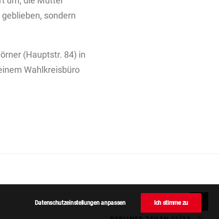
t um, die Mutter
n geblieben, sondern
rner (Hauptstr. 84) in
meinem Wahlkreisbüro
Datenschutzeinstellungen anpassen
Ich stimme zu
BERLINER ZEILEN 12/23