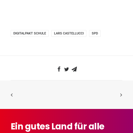
DIGITALPAKT SCHULE
LARS CASTELLUCCI
SPD
Ein
gutes
Land
für
alle