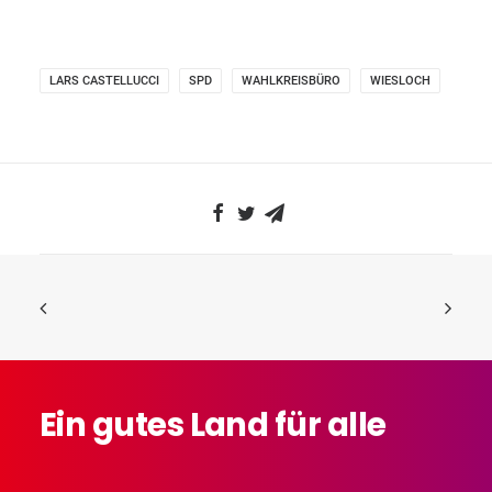
LARS CASTELLUCCI
SPD
WAHLKREISBÜRO
WIESLOCH
Ein
gutes
Land
für
alle