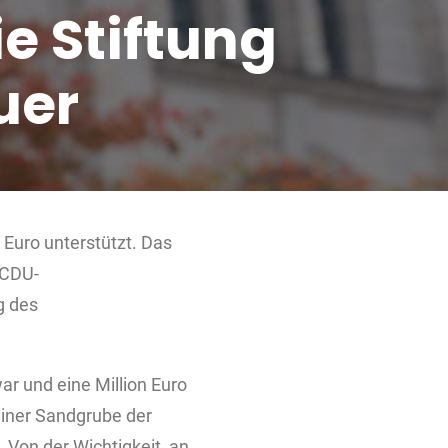
ie Stiftung
uer
Euro unterstützt. Das
 CDU-
g des
ar und eine Million Euro
einer Sandgrube der
Von der Wichtigkeit, an