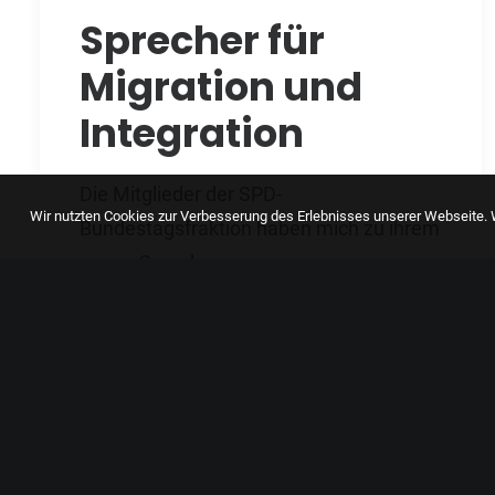
Sprecher für
Migration und
Integration
Die Mitglieder der SPD-
Wir nutzten Cookies zur Verbesserung des Erlebnisses unserer Webseite. W
Bundestagsfraktion haben mich zu ihrem
neuen Sprecher…
by Malin Hussy