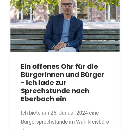
Ein offenes Ohr für die
Bürgerinnen und Bürger
- Ich lade zur
Sprechstunde nach
Eberbach ein
Ich biete am 25. Januar 2024 eine
Bürgersprechstunde im Wahlkreisbüro