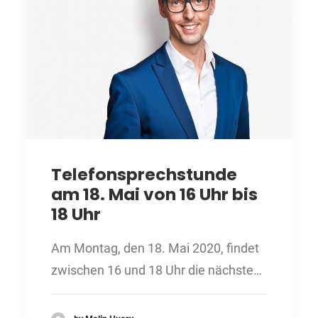
Telefonsprechstunde
am 18. Mai von 16 Uhr bis
18 Uhr
Am Montag, den 18. Mai 2020, findet
zwischen 16 und 18 Uhr die nächste…