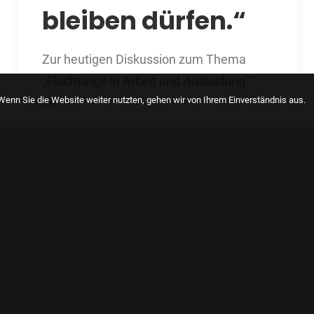
bleiben dürfen.“
Zur heutigen Diskussion zum Thema
„Flüchtlinge in Arbeit und Ausbildung“
enn Sie die Website weiter nutzten, gehen wir von Ihrem Einverständnis aus.
im…
by LCastell04
1
2