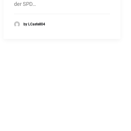
der SPD…
by LCastell04