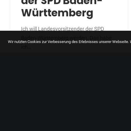
der SPD Baden-
Württemberg
Ich will Landesvorsitzender der SPD
Baden-Württemberg werden. Das habe
Wir nutzten Cookies zur Verbesserung des Erlebnisses unserer Webseite. W
ich…
by LCastell04