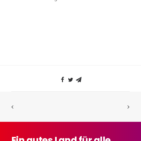
Ein
gutes
Land
für
alle