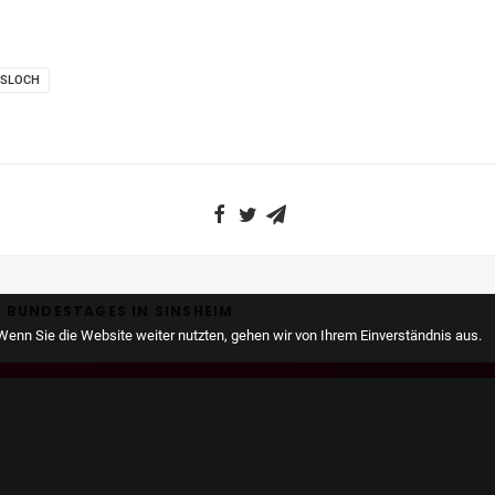
ESLOCH
 BUNDESTAGES IN SINSHEIM
enn Sie die Website weiter nutzten, gehen wir von Ihrem Einverständnis aus.
lle