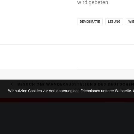
wird gebeten.
DEMOKRATIE
LESUNG
WI
BESUCH DER WANDERAUSSTELLUNG DES DEUTSCHEN
Wir nutzten Cookies zur Verbesserung des Erlebnisses unserer Webseite. W
Ein
gutes
Land
für
a