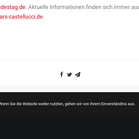
ndestag.de
. Aktuelle Informationen finden sich immer au
rs-castellucci.de
.
enn Sie die Website weiter nutzten, gehen wir von Ihrem Einverständnis aus.
lle