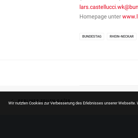
lars.castellucci.wk@bu
Homepage unter
www.la
BUNDESTAG
RHEIN-NECKAR
BERLINER ZEILEN 04/25
Wir nutzten Cookies zur Verbesserung des Erlebnisses unserer Webseite. W
Ein
gutes
Land
für
a