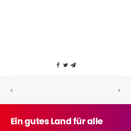
Ein
gutes
Land
für
alle